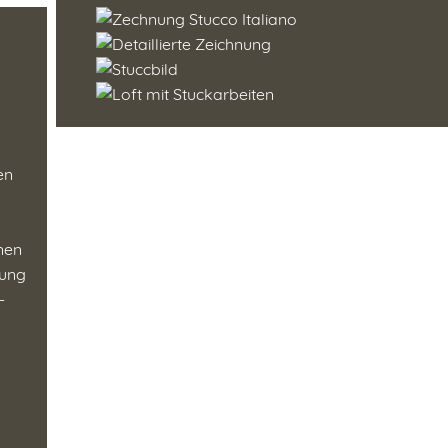
en
enen
tung
-