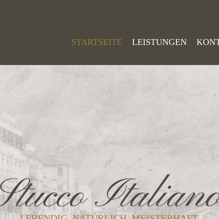
STARTSEITE
LEISTUNGEN
KON
Stucco Italian
LEBENDIG. NATÜRLICH. MEISTERHAFT.