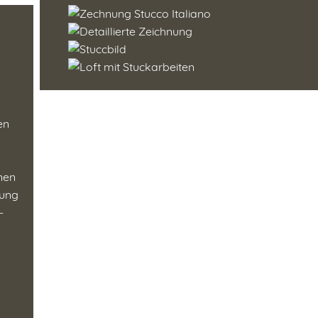
en
enen
tung
-