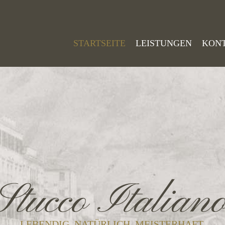
STARTSEITE
LEISTUNGEN
KON
Stucco Italian
LEBENDIG. NATÜRLICH. MEISTERHAFT.