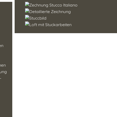
en
enen
tung
-