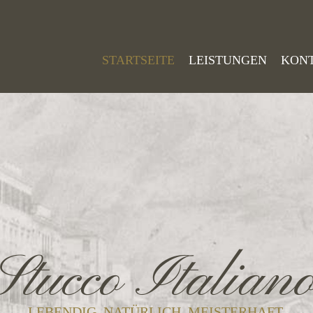
STARTSEITE
LEISTUNGEN
KON
Stucco Italian
LEBENDIG. NATÜRLICH. MEISTERHAFT.