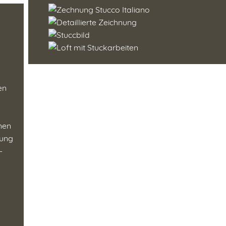
en
enen
tung
-