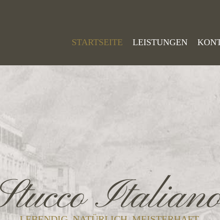
STARTSEITE
LEISTUNGEN
KON
Stucco Italian
LEBENDIG. NATÜRLICH. MEISTERHAFT.