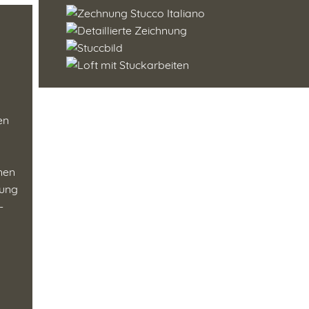
en
enen
tung
-