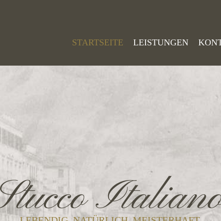
STARTSEITE
LEISTUNGEN
KON
Stucco Italian
LEBENDIG. NATÜRLICH. MEISTERHAFT.