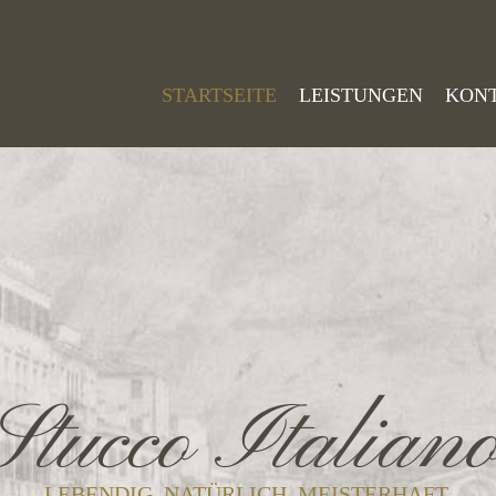
STARTSEITE
LEISTUNGEN
KON
Stucco Italian
LEBENDIG. NATÜRLICH. MEISTERHAFT.