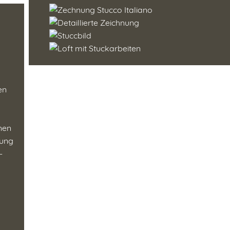
en
enen
tung
-