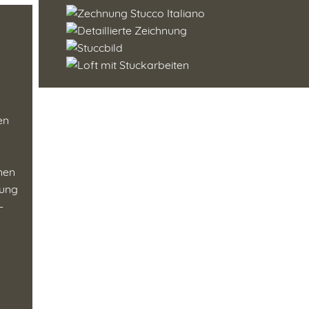
en
enen
tung
-