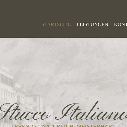
STARTSEITE
LEISTUNGEN
KON
Stucco Italian
LEBENDIG. NATÜRLICH. MEISTERHAFT.