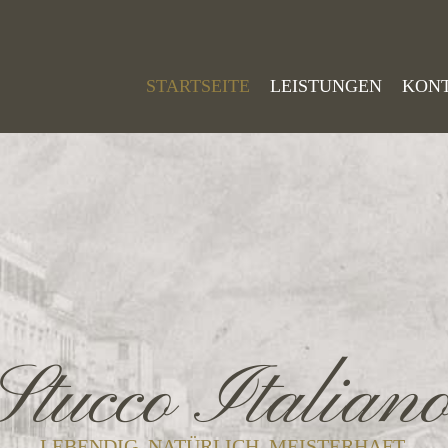
STARTSEITE
LEISTUNGEN
KON
Stucco Italian
LEBENDIG. NATÜRLICH. MEISTERHAFT.