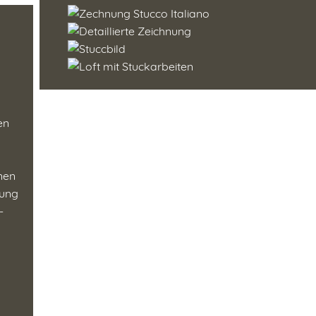
en
enen
tung
-