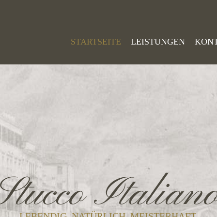
STARTSEITE
LEISTUNGEN
KON
Stucco Italian
LEBENDIG. NATÜRLICH. MEISTERHAFT.