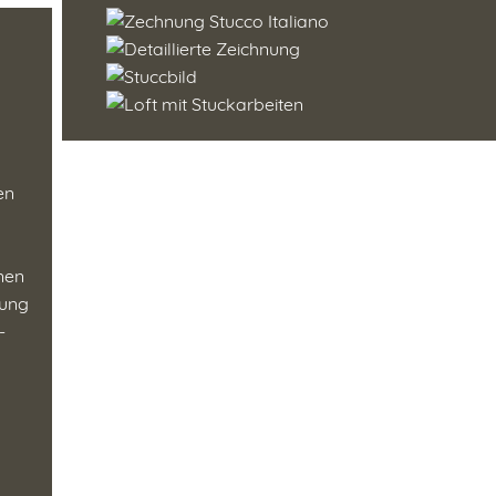
en
enen
tung
-