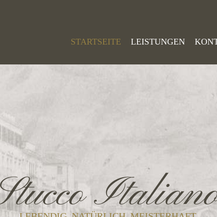
STARTSEITE
LEISTUNGEN
KON
Stucco Italian
LEBENDIG. NATÜRLICH. MEISTERHAFT.