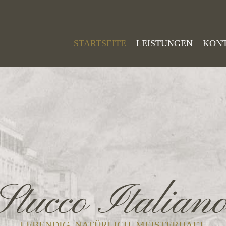
STARTSEITE
LEISTUNGEN
KON
Stucco Italian
LEBENDIG. NATÜRLICH. MEISTERHAFT.