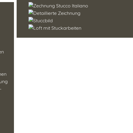
en
enen
tung
-