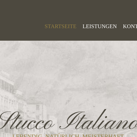
STARTSEITE
LEISTUNGEN
KON
Stucco Italian
LEBENDIG. NATÜRLICH. MEISTERHAFT.