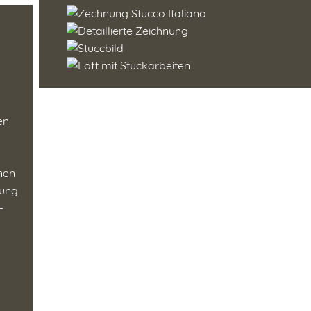
en
enen
tung
-