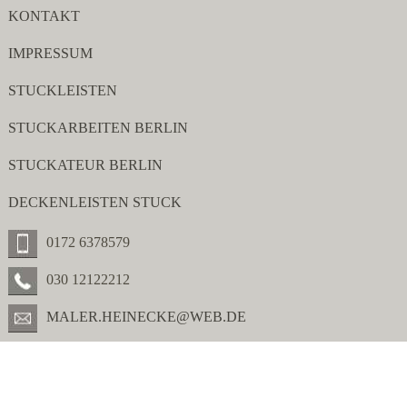
KONTAKT
IMPRESSUM
STUCKLEISTEN
STUCKARBEITEN BERLIN
STUCKATEUR BERLIN
DECKENLEISTEN STUCK
0172 6378579
030 12122212
MALER.HEINECKE@WEB.DE