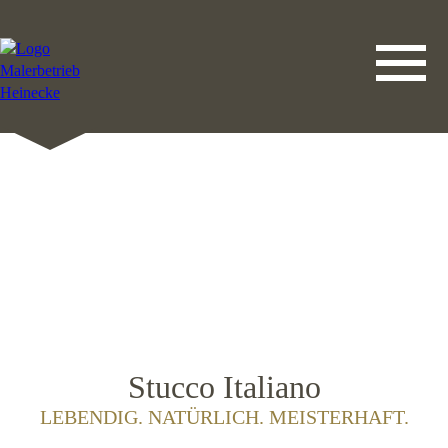
DATENSCHUTZERKLÄRUNG
LEISTUNGEN
STARTSEITE
IMPRESSUM
KONTAKT
Stucco Italiano
LEBENDIG. NATÜRLICH. MEISTERHAFT.