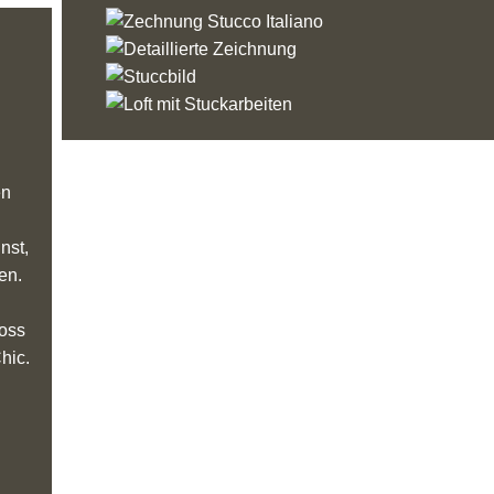
en
nst,
en.
loss
hic.