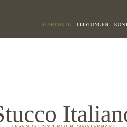
STARTSEITE
LEISTUNGEN
KON
Stucco Italian
LEBENDIG. NATÜRLICH. MEISTERHAFT.