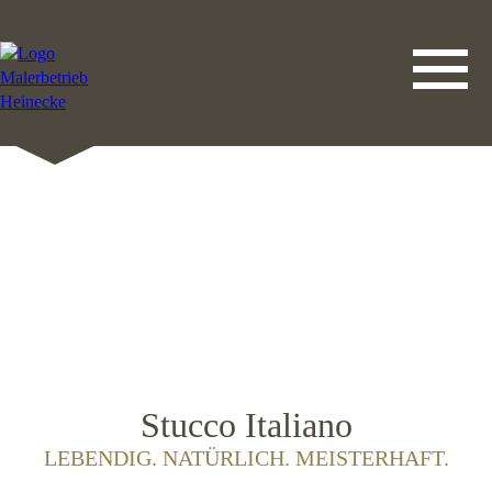
DATENSCHUTZERKLÄRUNG
LEISTUNGEN
STARTSEITE
IMPRESSUM
KONTAKT
Stucco Italiano
LEBENDIG. NATÜRLICH. MEISTERHAFT.