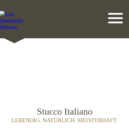
DATENSCHUTZERKLÄRUNG
LEISTUNGEN
STARTSEITE
IMPRESSUM
KONTAKT
Stucco Italiano
LEBENDIG. NATÜRLICH. MEISTERHAFT.