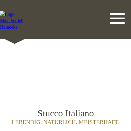
DATENSCHUTZERKLÄRUNG
LEISTUNGEN
STARTSEITE
IMPRESSUM
KONTAKT
Stucco Italiano
LEBENDIG. NATÜRLICH. MEISTERHAFT.