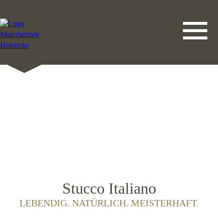
DATENSCHUTZERKLÄRUNG
LEISTUNGEN
STARTSEITE
IMPRESSUM
KONTAKT
Stucco Italiano
LEBENDIG. NATÜRLICH. MEISTERHAFT.