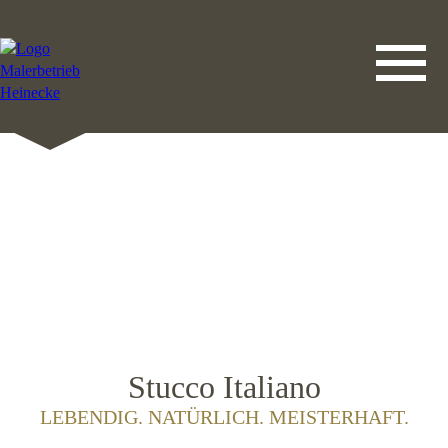
DATENSCHUTZERKLÄRUNG
LEISTUNGEN
STARTSEITE
IMPRESSUM
KONTAKT
Stucco Italiano
LEBENDIG. NATÜRLICH. MEISTERHAFT.