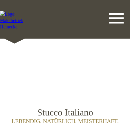
DATENSCHUTZERKLÄRUNG
LEISTUNGEN
STARTSEITE
IMPRESSUM
KONTAKT
Stucco Italiano
LEBENDIG. NATÜRLICH. MEISTERHAFT.