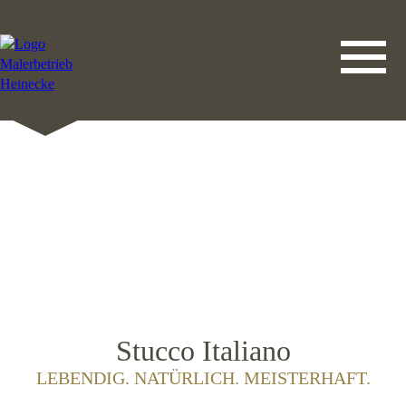
DATENSCHUTZERKLÄRUNG
LEISTUNGEN
STARTSEITE
IMPRESSUM
KONTAKT
Stucco Italiano
LEBENDIG. NATÜRLICH. MEISTERHAFT.