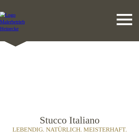
DATENSCHUTZERKLÄRUNG
LEISTUNGEN
STARTSEITE
IMPRESSUM
KONTAKT
Stucco Italiano
LEBENDIG. NATÜRLICH. MEISTERHAFT.