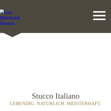
DATENSCHUTZERKLÄRUNG
LEISTUNGEN
STARTSEITE
IMPRESSUM
KONTAKT
Stucco Italiano
LEBENDIG. NATÜRLICH. MEISTERHAFT.