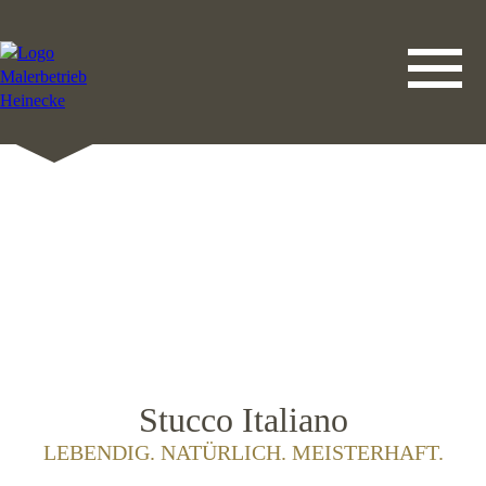
DATENSCHUTZERKLÄRUNG
LEISTUNGEN
STARTSEITE
IMPRESSUM
KONTAKT
Stucco Italiano
LEBENDIG. NATÜRLICH. MEISTERHAFT.