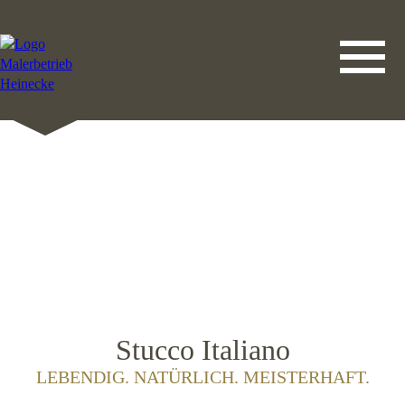
DATENSCHUTZERKLÄRUNG
LEISTUNGEN
STARTSEITE
IMPRESSUM
KONTAKT
Stucco Italiano
LEBENDIG. NATÜRLICH. MEISTERHAFT.