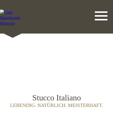
DATENSCHUTZERKLÄRUNG
LEISTUNGEN
STARTSEITE
IMPRESSUM
KONTAKT
Stucco Italiano
LEBENDIG. NATÜRLICH. MEISTERHAFT.