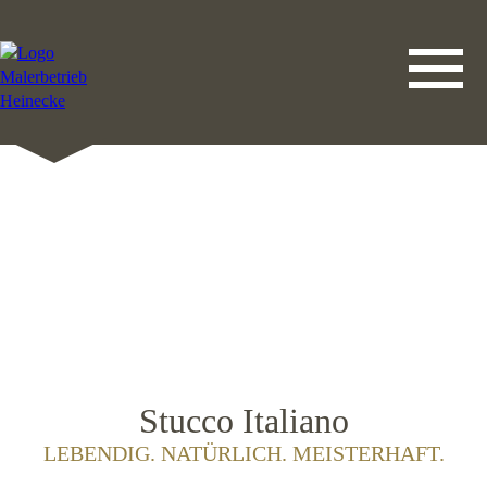
DATENSCHUTZERKLÄRUNG
LEISTUNGEN
STARTSEITE
IMPRESSUM
KONTAKT
Stucco Italiano
LEBENDIG. NATÜRLICH. MEISTERHAFT.