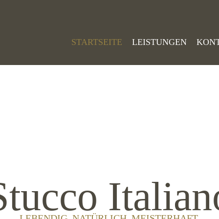
STARTSEITE
LEISTUNGEN
KON
Stucco Italian
LEBENDIG. NATÜRLICH. MEISTERHAFT.