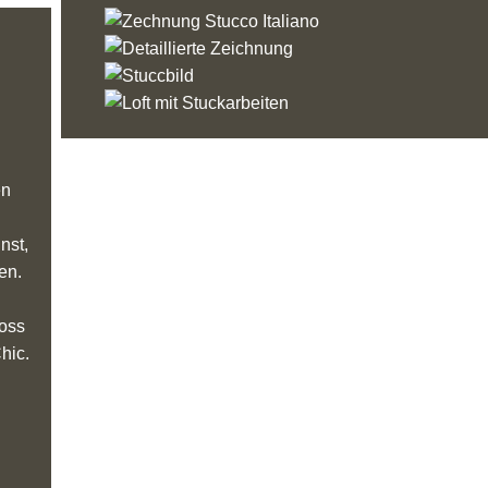
en
nst,
en.
loss
hic.