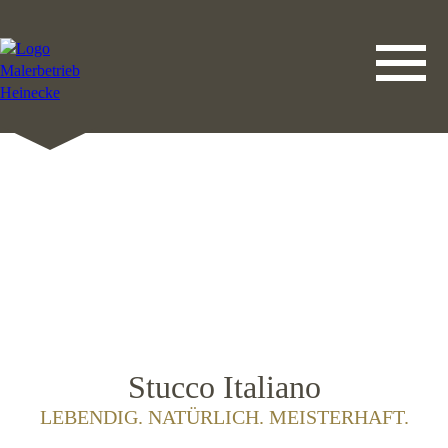
DATENSCHUTZERKLÄRUNG
LEISTUNGEN
STARTSEITE
IMPRESSUM
KONTAKT
Stucco Italiano
LEBENDIG. NATÜRLICH. MEISTERHAFT.