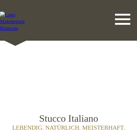
DATENSCHUTZERKLÄRUNG
LEISTUNGEN
STARTSEITE
IMPRESSUM
KONTAKT
Stucco Italiano
LEBENDIG. NATÜRLICH. MEISTERHAFT.