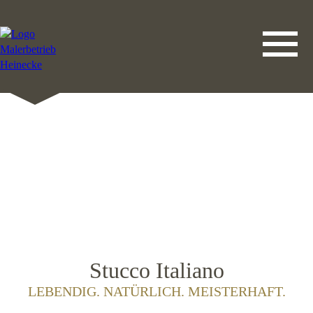
DATENSCHUTZERKLÄRUNG
LEISTUNGEN
STARTSEITE
IMPRESSUM
KONTAKT
Stucco Italiano
LEBENDIG. NATÜRLICH. MEISTERHAFT.