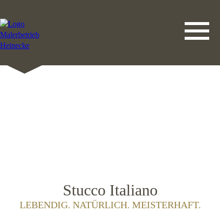
DATENSCHUTZERKLÄRUNG
LEISTUNGEN
STARTSEITE
IMPRESSUM
KONTAKT
Stucco Italiano
LEBENDIG. NATÜRLICH. MEISTERHAFT.