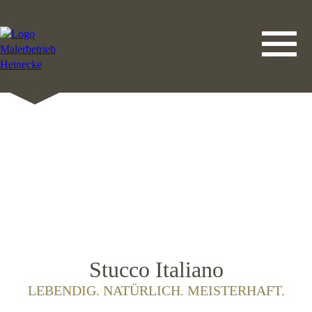
DATENSCHUTZERKLÄRUNG
LEISTUNGEN
STARTSEITE
IMPRESSUM
KONTAKT
Stucco Italiano
LEBENDIG. NATÜRLICH. MEISTERHAFT.