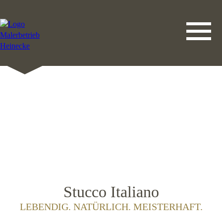
DATENSCHUTZERKLÄRUNG
LEISTUNGEN
STARTSEITE
IMPRESSUM
KONTAKT
Stucco Italiano
LEBENDIG. NATÜRLICH. MEISTERHAFT.