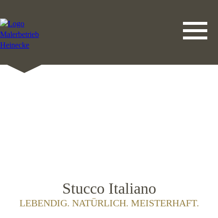
DATENSCHUTZERKLÄRUNG
LEISTUNGEN
STARTSEITE
IMPRESSUM
KONTAKT
Stucco Italiano
LEBENDIG. NATÜRLICH. MEISTERHAFT.