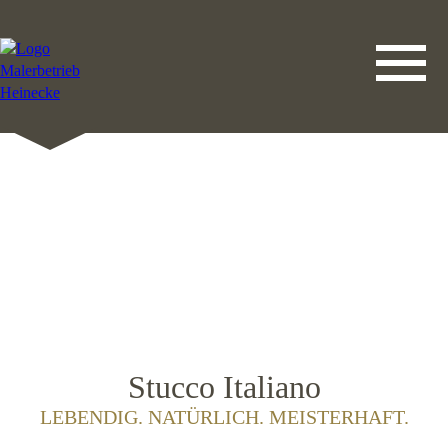
DATENSCHUTZERKLÄRUNG
LEISTUNGEN
STARTSEITE
IMPRESSUM
KONTAKT
Stucco Italiano
LEBENDIG. NATÜRLICH. MEISTERHAFT.