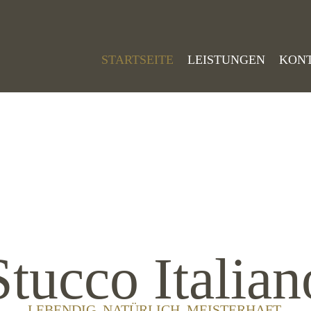
STARTSEITE
LEISTUNGEN
KON
Stucco Italian
LEBENDIG. NATÜRLICH. MEISTERHAFT.