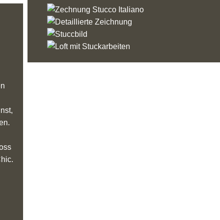
en
nst,
en.
loss
hic.