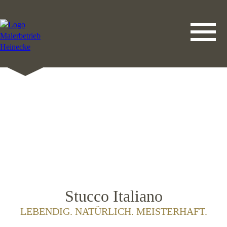
DATENSCHUTZERKLÄRUNG
LEISTUNGEN
STARTSEITE
IMPRESSUM
KONTAKT
Stucco Italiano
LEBENDIG. NATÜRLICH. MEISTERHAFT.