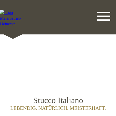
DATENSCHUTZERKLÄRUNG
LEISTUNGEN
STARTSEITE
IMPRESSUM
KONTAKT
Stucco Italiano
LEBENDIG. NATÜRLICH. MEISTERHAFT.