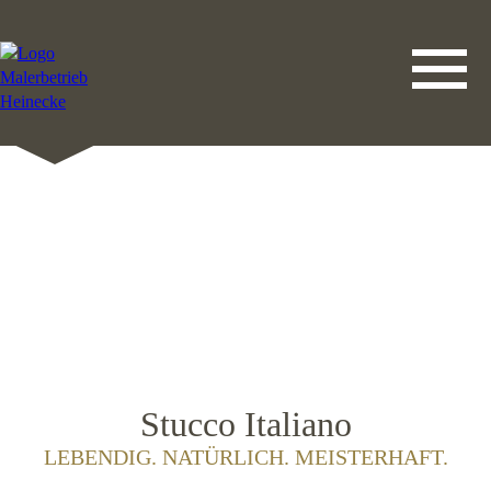
DATENSCHUTZERKLÄRUNG
LEISTUNGEN
STARTSEITE
IMPRESSUM
KONTAKT
Stucco Italiano
LEBENDIG. NATÜRLICH. MEISTERHAFT.