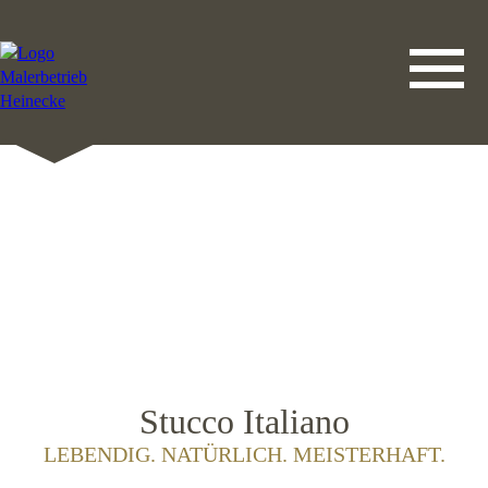
DATENSCHUTZERKLÄRUNG
LEISTUNGEN
STARTSEITE
IMPRESSUM
KONTAKT
Stucco Italiano
LEBENDIG. NATÜRLICH. MEISTERHAFT.