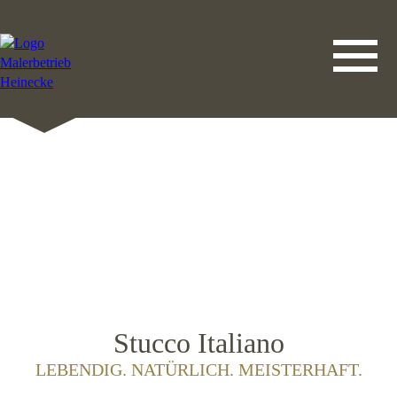
DATENSCHUTZERKLÄRUNG
LEISTUNGEN
STARTSEITE
IMPRESSUM
KONTAKT
Stucco Italiano
LEBENDIG. NATÜRLICH. MEISTERHAFT.