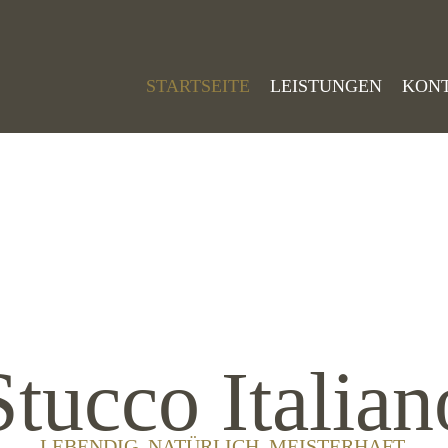
STARTSEITE
LEISTUNGEN
KON
Stucco Italian
LEBENDIG. NATÜRLICH. MEISTERHAFT.