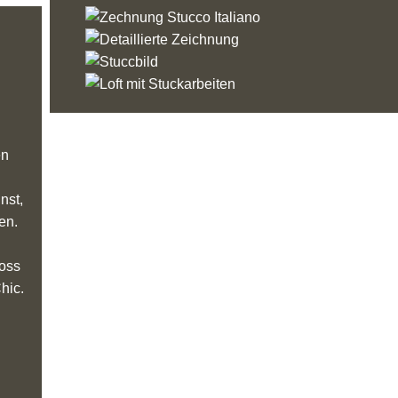
en
nst,
en.
loss
hic.