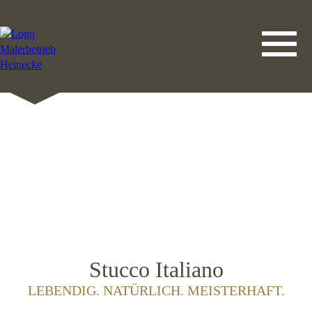
DATENSCHUTZERKLÄRUNG
LEISTUNGEN
STARTSEITE
IMPRESSUM
KONTAKT
Stucco Italiano
LEBENDIG. NATÜRLICH. MEISTERHAFT.