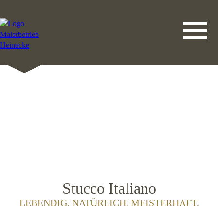
DATENSCHUTZERKLÄRUNG
LEISTUNGEN
STARTSEITE
IMPRESSUM
KONTAKT
Stucco Italiano
LEBENDIG. NATÜRLICH. MEISTERHAFT.