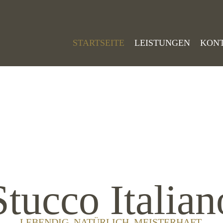
STARTSEITE
LEISTUNGEN
KON
Stucco Italian
LEBENDIG. NATÜRLICH. MEISTERHAFT.