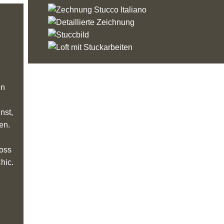
en
nst,
en.
loss
hic.