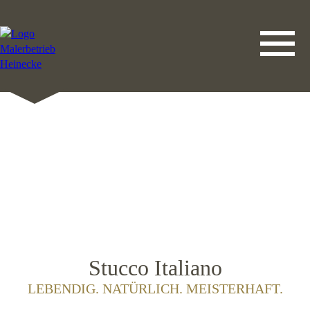
DATENSCHUTZERKLÄRUNG
LEISTUNGEN
STARTSEITE
IMPRESSUM
KONTAKT
Stucco Italiano
LEBENDIG. NATÜRLICH. MEISTERHAFT.