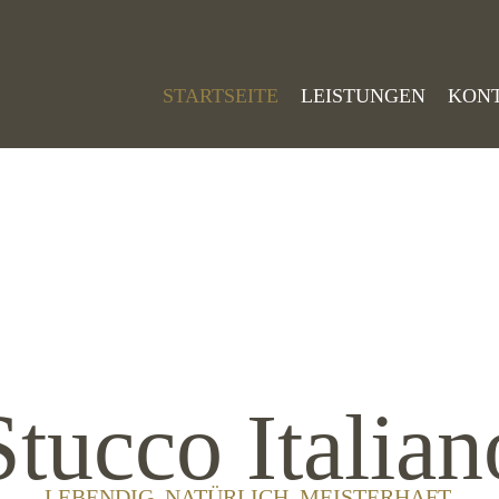
STARTSEITE
LEISTUNGEN
KON
Stucco Italian
LEBENDIG. NATÜRLICH. MEISTERHAFT.