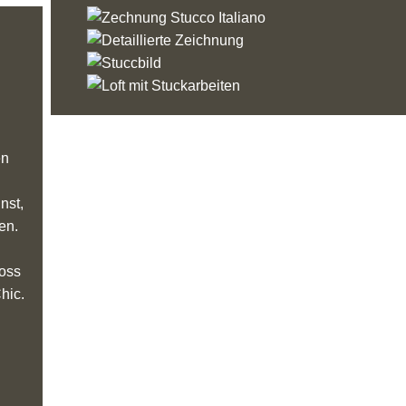
en
nst,
en.
loss
hic.