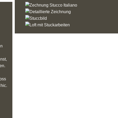
en
nst,
en.
loss
hic.