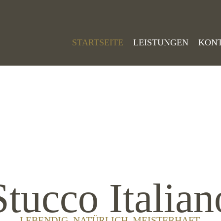
STARTSEITE
LEISTUNGEN
KON
Stucco Italian
LEBENDIG. NATÜRLICH. MEISTERHAFT.